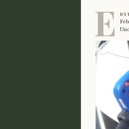
E
rs
Feb
Und