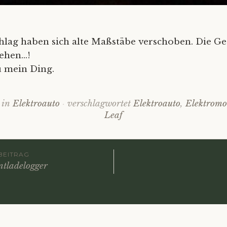
hlag haben sich alte Maßstäbe verschoben. Die Ge
ehen…!
u mein Ding.
t in
Elektroauto
verschlagwortet
Elektroauto
,
Elektromob
Leaf
gs-
BEITRAG
ntladelogger
ation