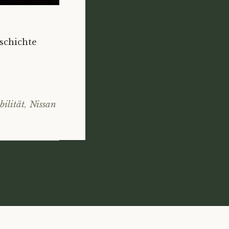
schichte
ilität
,
Nissan