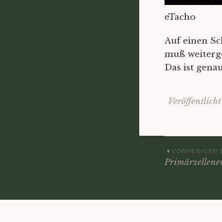
eTacho
Auf einen Sc
muß weiterg
Das ist gena
Veröffentlich
Beitra
VORHERIGER 
Primärzellene
Navig