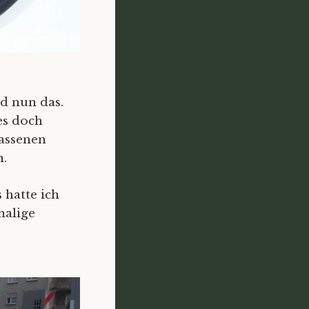
d nun das.
es doch
lassenen
n.
hatte ich
malige